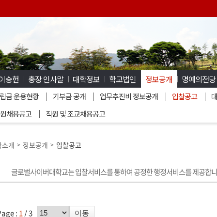
 이승헌
총장 인사말
대학정보
학교법인
정보공개
명예의전당
립금 운용현황
기부금 공개
업무추진비 정보공개
입찰공고
원채용공고
직원 및 조교채용공고
학소개
정보공개
입찰공고
>
>
글로벌사이버대학교는 입찰서비스를 통하여 공정한 행정서비스를 제공합니
페이지수 선택
Page :
1
/ 3
이동