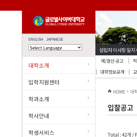
ENGLISH
JAPANESE
설립자 이사장 일지
예/결산 공고
적
대학소개
대학정보공개
교
입학지원센터
HOME
대
>
학과소개
입찰공고
학사안내
학생서비스
Total : 42개 /