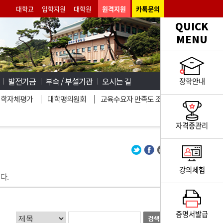
대학교
입학지원
대학원
원격지원
카톡문의
QUICK
MENU
발전기금
부속 / 부설기관
오시는 길
장학안내
대학자체평가
대학평의원회
교육수요자 만족도 조사
자격증관리
강의체험
다.
증명서발급
분류기준