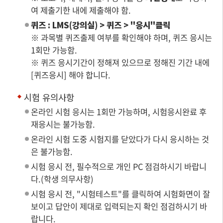
여 제출기한 내에 제출해야 함.
퀴즈 : LMS(강의실) > 퀴즈 > "응시"클릭
※ 과목별 퀴즈출제 여부를 확인해야 하며, 퀴즈 응시는
1회만 가능함.
※ 퀴즈 응시기간이 정해져 있으므로 정해진 기간 내에
[퀴즈응시] 해야 합니다.
시험 유의사항
온라인 시험 응시는 1회만 가능하며, 시험응시완료 후
재응시는 불가능함.
온라인 시험 도중 시험지를 닫았다가 다시 응시하는 것
은 불가능함.
시험 응시 전, 필수적으로 개인 PC 점검하시기 바랍니
다.(학생 의무사항)
시험 응시 전, "시험테스트"를 클릭하여 시험화면이 잘
보이고 답안이 제대로 입력되는지 확인 점검하시기 바
랍니다.