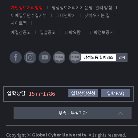
개인정보처리방침
영상정보처리기기 운영·관리 방침
이메일무단수집거부
교내연락처
찾아오시는 길
사이트맵
예결산공고
입찰공고
대학요람
대학정보공시
입학상담
1577-1786
입학상담신청
입학 FAQ
부속 · 부설기관
Copyright ⓒ
Global Cyber University.
All rights reserved.