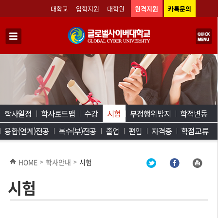
대학교
입학지원
대학원
원격지원
카톡문의
학사일정
학사로드맵
수강
시험
부정행위방지
학적변동
융합(연계)전공
복수(부)전공
졸업
편입
자격증
학점교류
HOME
학사안내
시험
>
>
시험