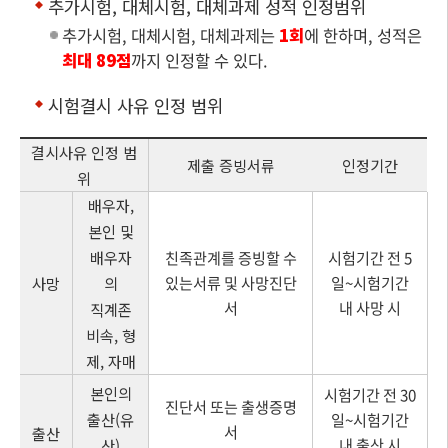
추가시험, 대체시험, 대체과제 성적 인정범위
추가시험, 대체시험, 대체과제는
1회
에 한하며, 성적은
최대 89점
까지 인정할 수 있다.
시험결시 사유 인정 범위
결시사유 인정 범
제출 증빙서류
인정기간
위
배우자,
본인 및
배우자
친족관계를 증빙할 수
시험기간 전 5
있는서류 및 사망진단
일~시험기간
사망
의
서
내 사망 시
직계존
비속, 형
제, 자매
본인의
시험기간 전 30
진단서 또는 출생증명
출산(유
일~시험기간
서
출산
내 출산 시
산)