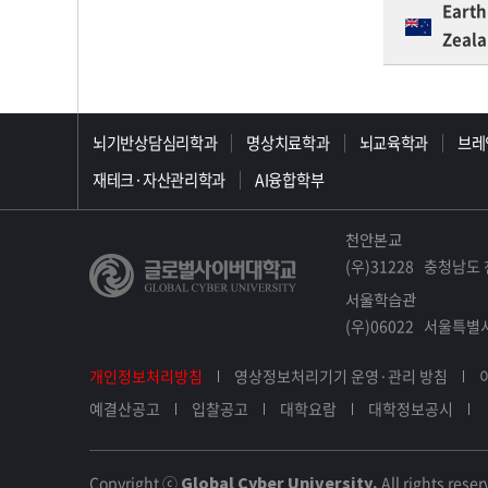
Earth
Zeal
>>>>>>>>>>>>>>>>>
뇌기반상담심리학과
명상치료학과
뇌교육학과
브레
재테크·자산관리학과
AI융합학부
천안본교
(우)31228 충청남도 
서울학습관
(우)06022 서울특별시
개인정보처리방침
영상정보처리기기 운영·관리 방침
예결산공고
입찰공고
대학요람
대학정보공시
Copyright ⓒ
Global Cyber University.
All rights reser