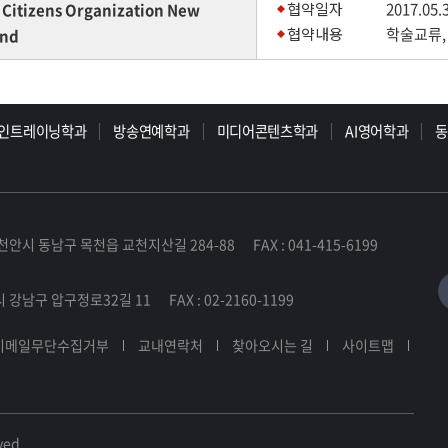
협약일자
2017.05.
 Citizens Organization New
협약내용
학술교류,
and
인트레이닝학과
방송연예학과
미디어콘텐츠학과
AI영어학과
천안시 동남구 목천읍 교천지산길 284-88 FAX : 041-415-6199
 강남구 압구정로32길 11 FAX : 02-2160-1199
이메일무단수집거부
교내연락처
찾아오시는 길
사이트맵
ved.