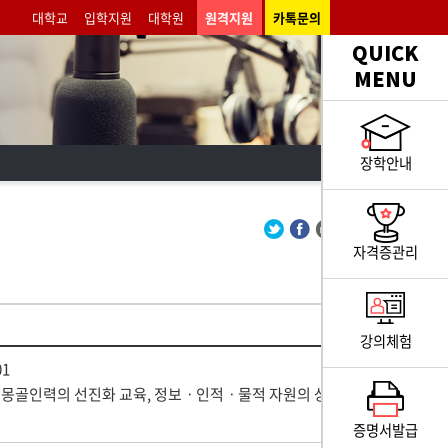
대학교
입학지원
대학원
원격지원
카톡문의
QUICK
MENU
장학안내
자격증관리
강의체험
01
 몽골인력의 선진화 교육, 정보ㆍ인적ㆍ물적 자원의 상
증명서발급