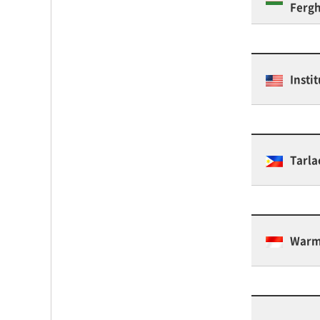
Ferg
Insti
Tarla
Warm