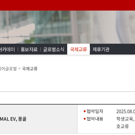
아카데미
홍보자료
글로벌소식
국제교류
제휴기관
디어글로벌
국제교류
>
협약일자
2025.08.
MAL EV, 몽골
협약내용
학생교육,
호교류