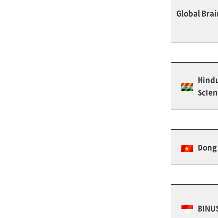
Global Bra
Hindu
Scien
Dong 
BINU