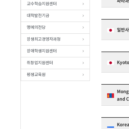
파라과
교수학습지원센터
대학발전기금
명예의전당
일반사
장생최고경영자과정
장애학생지원센터
Kyoto
취창업지원센터
평생교육원
Mongo
and C
Korea