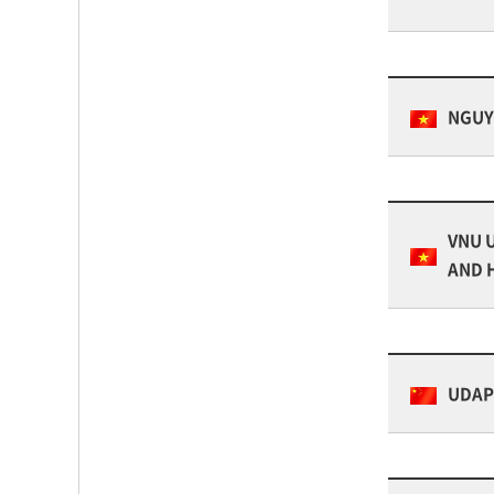
NGUY
VNU 
AND 
UDAP 