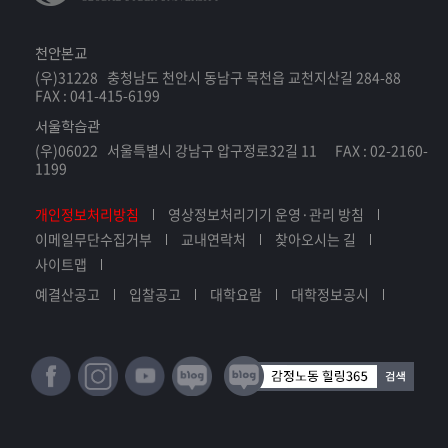
이에 글로벌사이버대학교 방송연예학과는 이러한 문화
천안본교
의 시대가 필요로 하는 인재들을 발굴하고 양성하기 위
(우)31228 충청남도 천안시 동남구 목천읍 교천지산길 284-88
하여대중문화산업 전반에 걸친 지식과 소양교육을 기본
FAX : 041-415-6199
으로 하여 각 분야의 현업 전문가들과 성공을 이룬 명사
서울학습관
들의 강의를 통해 각 분야를 기반으로 한 실전 교육체계
(우)06022 서울특별시 강남구 압구정로32길 11 FAX : 02-2160-
를 갖추어 이 시대가 필요로 하는 글로벌한 창의적 인재
1199
들을 발굴하여 양성하고,공고한 산학협력체계를 토대
로 방송, 영화, 연극, 뮤지컬 분야의 배우, 개그맨, 모델,
개인정보처리방침
영상정보처리기기 운영·관리 방침
댄서, 가수, 방송진행자, 연기 트레이너, 프로듀서 등의
이메일무단수집거부
교내연락처
찾아오시는 길
각 분야로의 진출을 도모할 것입니다.
사이트맵
예결산공고
입찰공고
대학요람
대학정보공시
서구의 물질문명 중심의 문화를 대체하는 동양의 인간
중심의 문화, 그 속에서도 대표적인 문화인 대한민국의
역사와 문화! 한국의 문화를 세계의 문화와 교감하고 소
통할 수 있는 문화전령사로서의 양성,이제 글로벌사이
버대학교 방송연예학과에서 대중문화인으로서 여러분
들의 꿈을 이루시기 바랍니다. 감사합니다.