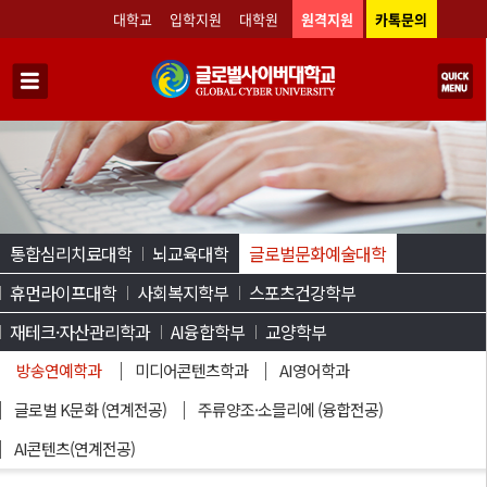
대학교
입학지원
대학원
원격지원
카톡문의
통합심리치료대학
뇌교육대학
글로벌문화예술대학
휴먼라이프대학
사회복지학부
스포츠건강학부
재테크·자산관리학과
AI융합학부
교양학부
방송연예학과
미디어콘텐츠학과
AI영어학과
글로벌 K문화 (연계전공)
주류양조·소믈리에 (융합전공)
AI콘텐츠(연계전공)