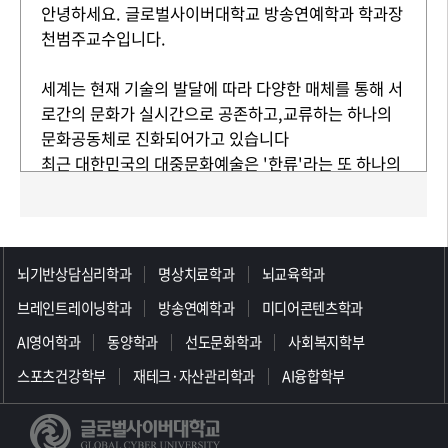
안녕하세요. 글로벌사이버대학교 방송연예학과 학과장
천범주교수입니다.
세계는 현재 기술의 발달에 따라 다양한 매체를 통해 서
로간의 문화가 실시간으로 공존하고,교류하는 하나의
문화공동체로 진화되어가고 있습니다
최근 대한민국의 대중문화예술은 '한류'라는 또 하나의
브랜드로 아시아를 넘어 세계속의 문화중심국으로서 자
리를 잡아가고 있으며,대중문화를 바라보는 시각도 이
제는 하나의 산업으로, 또 새로운 비전으로 각광을 받는
>>>>>>>>>>>>>>>>>
시대로 변화 하고 있습니다.
뇌기반상담심리학과
명상치료학과
뇌교육학과
브레인트레이닝학과
방송연예학과
미디어콘텐츠학과
다양한 매체의 탄생과 함께 이에 따른 채널의 증가와 세
계화 등 각 매체와 채널들은 엄청난 양의 컨텐츠를 필요
AI영어학과
동양학과
선도문화학과
사회복지학부
로 하고 있으며 이러한 다매체, 다채널 시대에 가장 중
스포츠건강학부
재테크·자산관리학과
AI융합학부
요한 핵심은 컨텐츠 이며, 컨텐츠는 결국 이럴 필요 표
현해낼 수 있는 제작자들 연기자를 필요로 한다는 것입
니다.