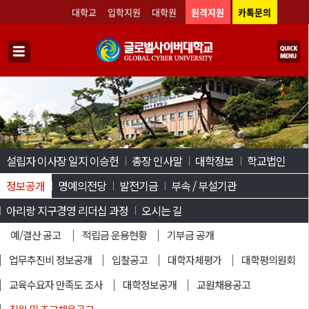
대학교
입학지원
대학원
원격지원
카톡문의
설립자 이사장 일지 이승헌
총장 인사말
대학정보
학교법인
정보공개
명예의전당
발전기금
부속 / 부설기관
아리랑 지구경영 리더십 과정
오시는 길
예/결산 공고
적립금 운용현황
기부금 공개
업무추진비 정보공개
입찰공고
대학자체평가
대학평의원회
교육수요자 만족도 조사
대학정보공개
교원채용공고