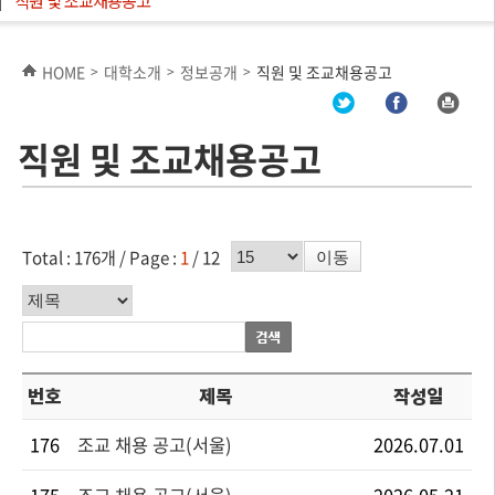
직원 및 조교채용공고
HOME
대학소개
정보공개
직원 및 조교채용공고
>
>
>
직원 및 조교채용공고
페이지수 선택
Total : 176개 /
Page :
1
/ 12
이동
분류기준
번호
제목
작성일
176
조교 채용 공고(서울)
2026.07.01