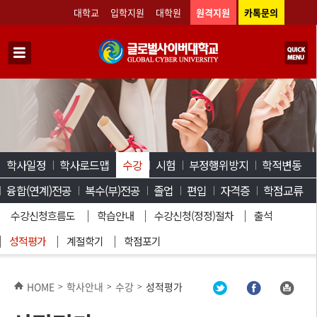
대학교
입학지원
대학원
원격지원
카톡문의
학사일정
학사로드맵
수강
시험
부정행위방지
학적변동
융합(연계)전공
복수(부)전공
졸업
편입
자격증
학점교류
수강신청흐름도
학습안내
수강신청(정정)절차
출석
성적평가
계절학기
학점포기
HOME
학사안내
수강
성적평가
>
>
>