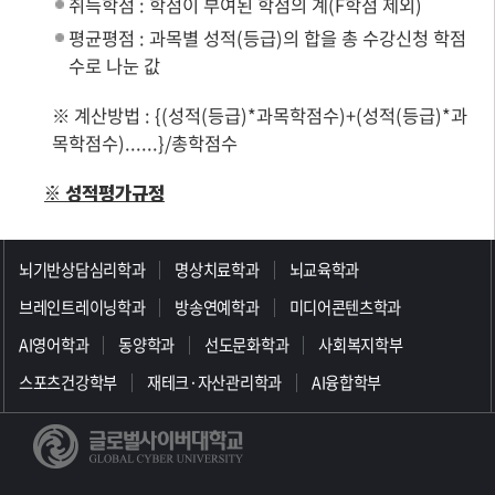
취득학점 : 학점이 부여된 학점의 계(F학점 제외)
평균평점 : 과목별 성적(등급)의 합을 총 수강신청 학점
수로 나눈 값
※ 계산방법 : {(성적(등급)*과목학점수)+(성적(등급)*과
목학점수)......}/총학점수
※ 성적평가규정
>>>>>>>>>>>>>>>>>
뇌기반상담심리학과
명상치료학과
뇌교육학과
브레인트레이닝학과
방송연예학과
미디어콘텐츠학과
AI영어학과
동양학과
선도문화학과
사회복지학부
스포츠건강학부
재테크·자산관리학과
AI융합학부